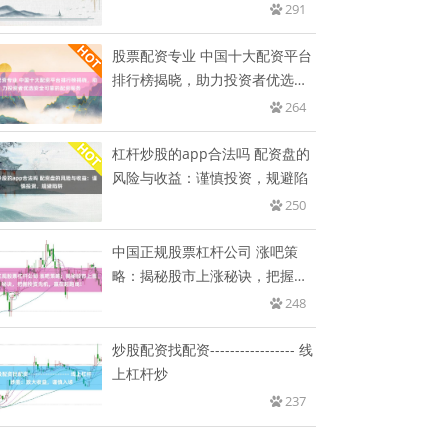
291
股票配资专业 中国十大配资平台
排行榜揭晓，助力投资者优选安
全
264
杠杆炒股的app合法吗 配资盘的
风险与收益：谨慎投资，规避陷
250
中国正规股票杠杆公司 涨吧策
略：揭秘股市上涨秘诀，把握投
资先
248
炒股配资找配资----------------- 线
上杠杆炒
237