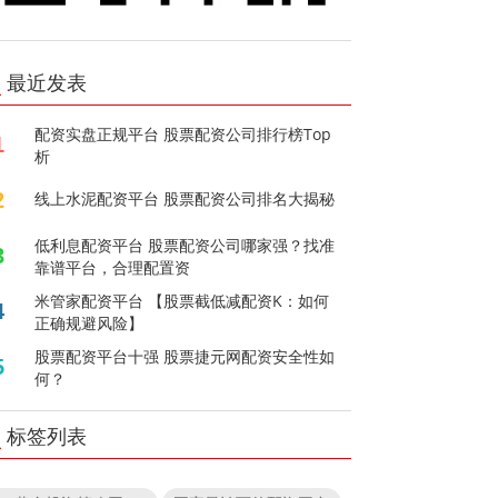
最近发表
配资实盘正规平台 股票配资公司排行榜Top
1
析
2
线上水泥配资平台 股票配资公司排名大揭秘
低利息配资平台 股票配资公司哪家强？找准
3
靠谱平台，合理配置资
米管家配资平台 【股票截低减配资K：如何
4
正确规避风险】
股票配资平台十强 股票捷元网配资安全性如
5
何？
标签列表