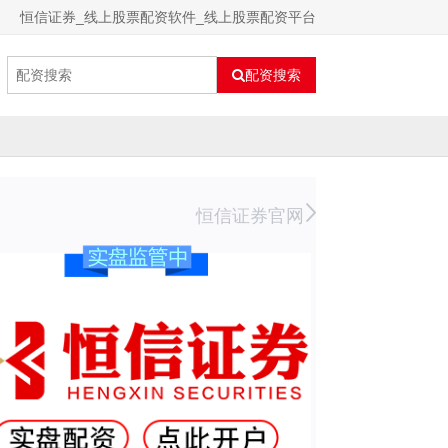
恒信证券_线上股票配资软件_线上股票配资平台
配资搜索
恒信证券官网