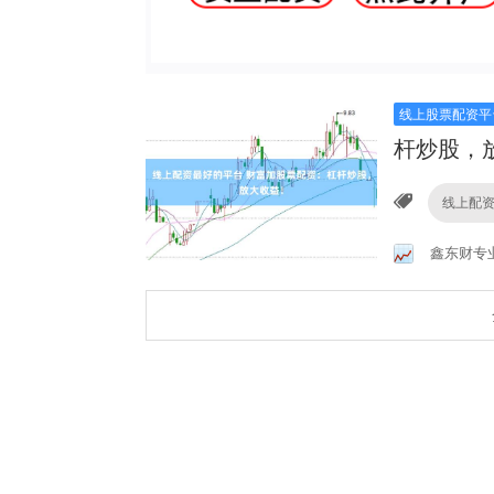
线上股票配资平
杆炒股，
线上配
鑫东财专