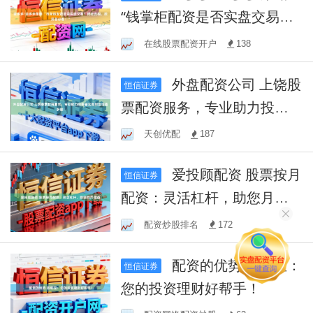
“钱掌柜配资是否实盘交易？
揭秘真相，投资者必看！”
在线股票配资开户
138
外盘配资公司 上饶股
恒信证券
票配资服务，专业助力投资
者实现财富增值梦想！
天创优配
187
爱投顾配资 股票按月
恒信证券
配资：灵活杠杆，助您月月
增益
配资炒股排名
172
配资的优势 股乾宝：
恒信证券
您的投资理财好帮手！