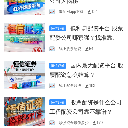
公司大揭秘
淘配网app下载
134
低利息配资平台 股票
恒信证券
配资公司哪家强？找准靠谱
平台，合理配置资金实现财
线上股票配资
54
富增长
国内最大配资平台 股
恒信证券
票配资怎么结算？
线上配资炒股
183
股票配资是什么公司
恒信证券
工程配资公司靠不靠谱？
炒股资金最低多少
170