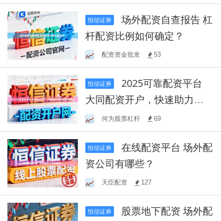
场外配资自查报告 杠
恒信证券
杆配资比例如何确定？
配资资金批发
53
2025可靠配资平台
恒信证券
大同配资开户，快速助力您
投资理财需求
何为股票杠杆
69
在线配资平台 场外配
恒信证券
资公司有哪些？
天臣配资
127
股票地下配资 场外配
恒信证券