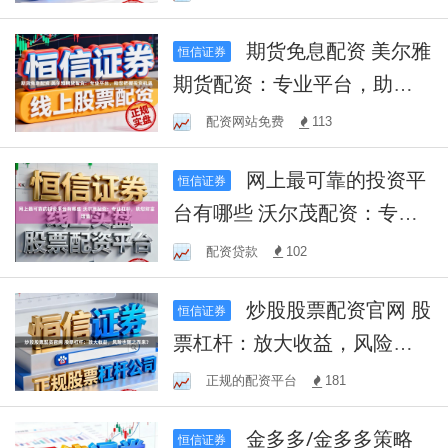
值
期货免息配资 美尔雅
恒信证券
期货配资：专业平台，助您
把握投资机遇
配资网站免费
113
网上最可靠的投资平
恒信证券
台有哪些 沃尔茂配资：专业
杠杆，助您财富增值！
配资贷款
102
炒股股票配资官网 股
恒信证券
票杠杆：放大收益，风险也
随之而来？
正规的配资平台
181
金多多/金多多策略
恒信证券