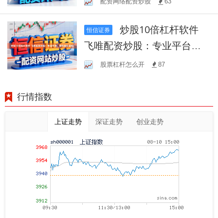
配资网络配资炒股
63
炒股10倍杠杆软件
恒信证券
飞唯配资炒股：专业平台，
助您轻松盈利
股票杠杆怎么开
87
行情指数
上证走势
深证走势
创业走势