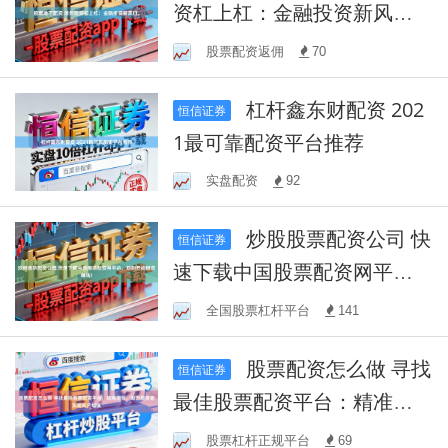
资杠上杠：金融投资新风
口。
股票配资返佣
70
杠杆鑫东财配资 202
恒信证券
1最可靠配资平台推荐
实盘配资
92
炒股股票配资公司 快
恒信证券
速下载中国股票配资网平
台，即刻开始投资赚钱!
全国股票杠杆平台
141
股票配资怎么做 寻找
恒信证券
最佳股票配资平台：精准定
位，助力投资者实现资产增
股票杠杆正规平台
69