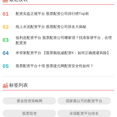
01
配资实盘正规平台 股票配资公司排行榜Top析
02
线上水泥配资平台 股票配资公司排名大揭秘
低利息配资平台 股票配资公司哪家强？找准靠谱平台，合理
03
配置资
04
米管家配资平台 【股票截低减配资K：如何正确规避风险】
05
股票配资平台十强 股票捷元网配资安全性如何？
标签列表
黄金投资策略网
国家最认可的配资平台
股票投资
全国配资平台排名