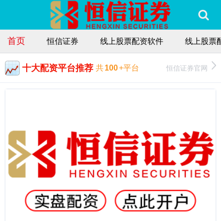
首页
恒信证券
线上股票配资软件
线上股票
十大配资平台推荐
恒信证券官网
共
100
+平台