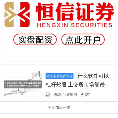
什么软件可以
线上股票配资平台
杠杆炒股 上交所市场靠谱的
配资的系统性风险防范从情
配资114查询网
127
绪约束与执行一致性的
全部加载完成