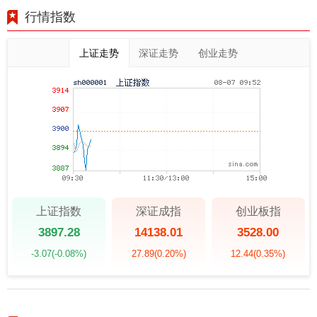
行情指数
上证走势
深证走势
创业走势
上证指数
深证成指
创业板指
3897.28
14138.01
3528.00
-3.07
(-0.08%)
27.89
(0.20%)
12.44
(0.35%)