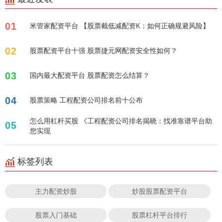
01
米管家配资平台 【股票截低减配资K：如何正确规避风险】
02
股票配资平台十强 股票捷元网配资安全性如何？
03
国内最大配资平台 股票配资怎么结算？
04
股票策略 工程配资公司排名前十公布
怎么用杠杆买股 《工程配资公司排名揭晓：找准靠谱平台助
05
您实现
标签列表
主力配资炒股
炒股股票配资平台
股票入门基础
股票杠杆平台排行