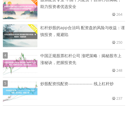
助力投资者优选安全
264
杠杆炒股的app合法吗 配资盘的风险与收益：谨
慎投资，规避陷
250
4
中国正规股票杠杆公司 涨吧策略：揭秘股市上
涨秘诀，把握投资先
248
5
炒股配资找配资----------------- 线上杠杆炒
237