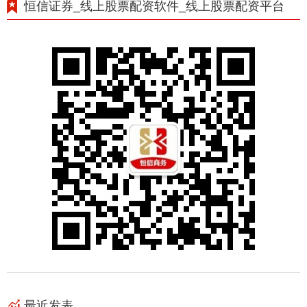
恒信证券_线上股票配资软件_线上股票配资平台
最近发表