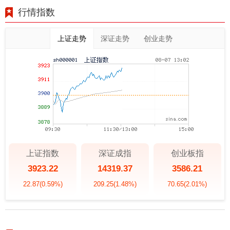
行情指数
上证走势
深证走势
创业走势
上证指数
深证成指
创业板指
3923.22
14319.37
3586.21
22.87
(0.59%)
209.25
(1.48%)
70.65
(2.01%)