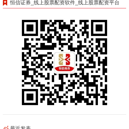
恒信证券_线上股票配资软件_线上股票配资平台
最近发表