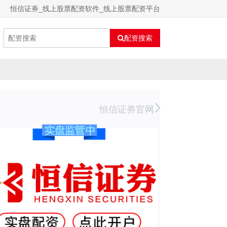
恒信证券_线上股票配资软件_线上股票配资平台
配资搜索
恒信证券官网