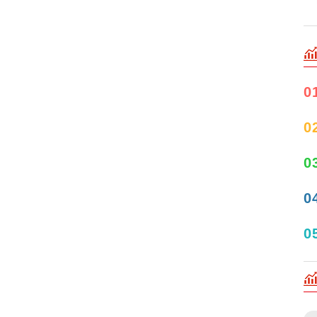
0
0
0
0
0