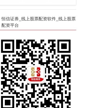
恒信证券_线上股票配资软件_线上股票
配资平台