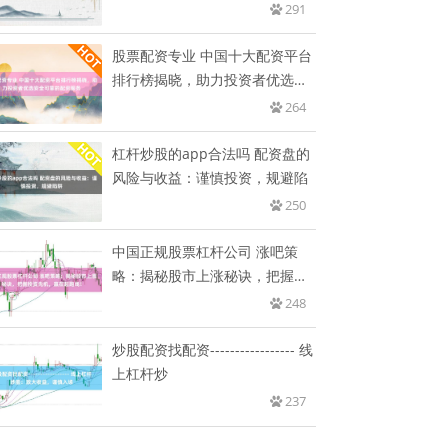
291
股票配资专业 中国十大配资平台
排行榜揭晓，助力投资者优选安
全
264
杠杆炒股的app合法吗 配资盘的
风险与收益：谨慎投资，规避陷
250
中国正规股票杠杆公司 涨吧策
略：揭秘股市上涨秘诀，把握投
资先
248
炒股配资找配资----------------- 线
上杠杆炒
237