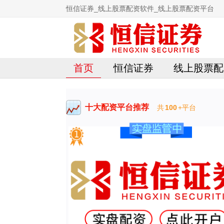
恒信证券_线上股票配资软件_线上股票配资平台
首页
恒信证券
线上股票配
十大配资平台推荐
共
100
+平台