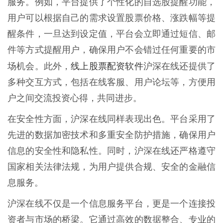
服务。例如，平台提供了个性化的自选股提醒功能，
用户可以根据自己的需求设置股票价格、涨跌幅等提
醒条件，一旦达到设定值，平台会立即通过短信、邮
件等方式提醒用户，确保用户不会错过任何重要的市
线上股票配资软件
场机会。此外，
沪深在线还提供了
多种交互方式，包括在线客服、用户论坛等，方便用
户之间交流投资心得，共同进步。
在安全性方面，沪深在线同样表现出色。平台采用了
先进的数据加密技术和多重安全防护措施，确保用户
信息的安全性和隐私性。同时，沪深在线还严格遵守
国家相关法律法规，为用户提供合规、安全的金融信
息服务。
沪深在线不仅是一个信息服务平台，更是一个连接投
资者与市场的桥梁。它通过高效的数据整合、专业的