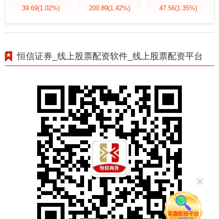
39.69
(1.02%)
200.89
(1.42%)
47.56
(1.35%)
恒信证券_线上股票配资软件_线上股票配资平台