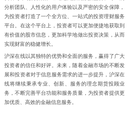
分析团队、人性化的用户体验以及严密的安全保障，
为投资者打造了一个全方位、一站式的投资理财服务
平台。在这个平台上，投资者可以更加便捷地获取到
有价值的股市信息，更加科学地做出投资决策，从而
实现财富的稳健增长。
沪深在线以其独特的优势和全面的服务，赢得了广大
投资者的信任和好评。未来，随着金融市场的不断发
展和投资者对于信息服务需求的进一步提升，沪深在
线将继续秉承专业、创新、服务的理念期货投顾业
务，不断完善平台功能和服务质量，为投资者提供更
加优质、高效的金融信息服务。