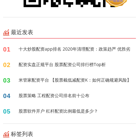
最近发表
01
十大炒股配资app排名 2020年清理配资：政策趋严 优胜劣
02
配资实盘正规平台 股票配资公司排行榜Top析
03
米管家配资平台 【股票截低减配资K：如何正确规避风险】
04
股票策略 工程配资公司排名前十公布
05
股票软件开户 杠杆配资比例最低是多少？
标签列表