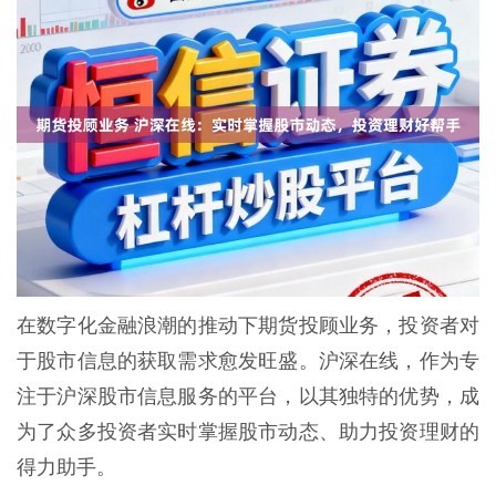
在数字化金融浪潮的推动下期货投顾业务，投资者对
于股市信息的获取需求愈发旺盛。沪深在线，作为专
注于沪深股市信息服务的平台，以其独特的优势，成
为了众多投资者实时掌握股市动态、助力投资理财的
得力助手。